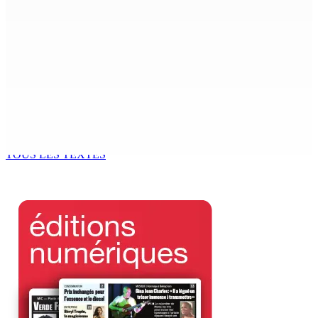
7 Août 2026 15h00
Franco Quirin : « Une position de stricte neutralité »
7 Août 2026 12h00
Océan Indien | Saisie de 157,5 kg de drogue : L’ex-JM
prend ses distances de la SUV et du gandia
7 Août 2026 11h49
TOUS LES TEXTES