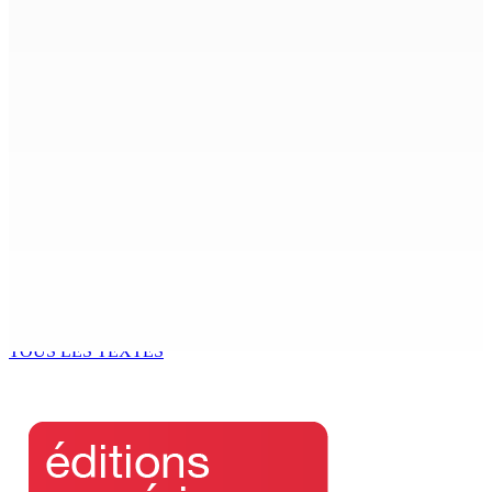
4 Août 2026 14h00
PwC | Finance Bill 2026 — Entre ajustements fiscaux et
inquiétudes
4 Août 2026 14h00
Budget Aftermath | Réforme de la pension — Le sit-in
se poursuit devant l’Hôtel du GM
4 Août 2026 13h44
Joe Lesjongard dépose une motion de privilège visant
la députée Leu-Govind après la PNQ
4 Août 2026 13h25
TOUS LES TEXTES