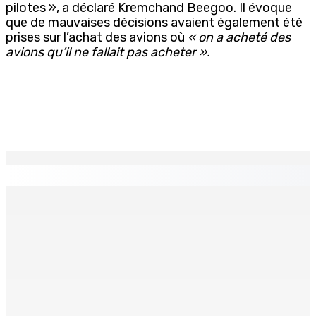
pilotes », a déclaré
Kremchand Beegoo. Il évoque
que de mauvaises décisions avaient également été
prises sur l’achat des avions où
« on a acheté des
avions qu’il ne fallait pas acheter ».
EN CONTINU
↻
La météo de ce mercredi 5 août
5 Août 2026 05h30
Crash d’un hydravion à La Prairie : un touriste polonais
de 25 ans décède, le pilote indien de 28 ans blessé
4 Août 2026 19h42