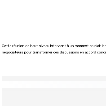
Cette réunion de haut niveau intervient à un moment crucial : l
négociateurs pour transformer ces discussions en accord concr
Partager
EN CONTINU
↻
Fiscalité — TVA : Rs 655 M collectées auprès de nouvelles 
6 Août 2026 09h00