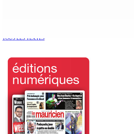
Le Kreol morisien au parlement | Arianne Navarre-Marie, De
5 Août 2026 16h00
Le Kreol morisien au parlement | Patrick Assirvaden, ministr
5 Août 2026 16h00
TOUS LES TEXTES