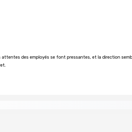
es attentes des employés se font pressantes, et la direction semb
et.
entreprises
COMPÉTENCES — Des policiers rodriguais fo
6 Août 2026 08h00