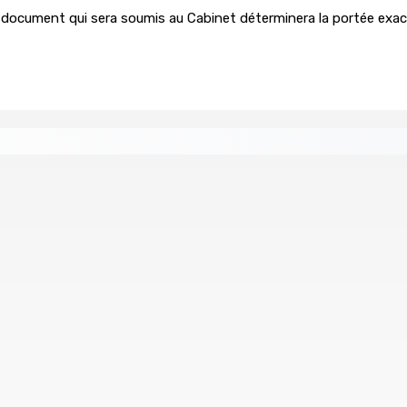
e document qui sera soumis au Cabinet déterminera la portée exac
ution pour l’ex-ASP Seewoo et l’inspecteur Deoojee recondui
tre les marchands ambulants
-Govind à l’heure de la confrontation
POUDRE-D’OR | Meu
6 Août 2026 11h05