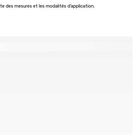
te des mesures et les modalités d’application.
ts en cellule
rtre : Un ado de 14 ans poignarde son oncle de 54 ans