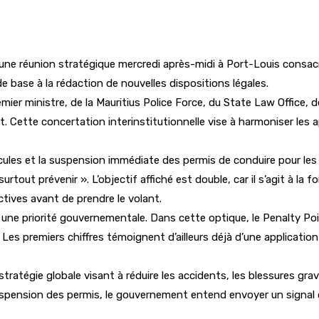
e réunion stratégique mercredi après-midi à Port-Louis consacrée
e base à la rédaction de nouvelles dispositions légales.
mier ministre, de la Mauritius Police Force, du State Law Office,
. Cette concertation interinstitutionnelle vise à harmoniser les 
cules et la suspension immédiate des permis de conduire pour les 
out prévenir ». L’objectif affiché est double, car il s’agit à la foi
ives avant de prendre le volant.
une priorité gouvernementale. Dans cette optique, le Penalty Poi
s. Les premiers chiffres témoignent d’ailleurs déjà d’une applicati
stratégie globale visant à réduire les accidents, les blessures g
suspension des permis, le gouvernement entend envoyer un signal cl