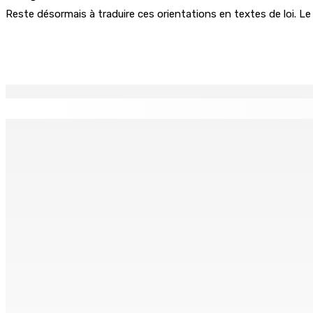
Reste désormais à traduire ces orientations en textes de loi. L
Partager
EN CONTINU
↻
Who cares ?
FCC | Opération DeepCode : Pas de ca
6 Août 2026 12h23
6 Août 2026 12h00
Port-Louis | Marché Central La grogne des maraîchers con
6 Août 2026 12h00
Océan Indien | Saisie de 157,5 kg de gandia : Véronique Leu
6 Août 2026 11h43