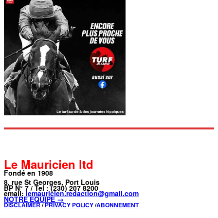
Le Mauricien ltd
Fondé en 1908
8, rue St Georges, Port Louis
BP N° 7 / Tel : (230) 207 8200
email:
lemauricien.redaction@gmail.com
NOTRE ÉQUIPE →
DISCLAIMER
/
PRIVACY POLICY
/
ABONNEMENT