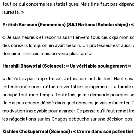
tout ce qui concerne les statistiques. Mais il ne faut pas dépendr
lauréats. »
Pritish Barosee (Economics) (SAJ National Scholarships) : 
« Je suis heureux et reconnaissant envers tous ceux qui mon so
des conseils lorsqu’on en avait besoin. Un professeur est aussi 
domaine financier, mais on verra plus tard »
Harshill Dhawotal (Science) : « Un véritable soulagement »
« Je n’étais pas trop stressé. J’étais confiant, le Très-Haut sav
entendu mon nom, c’était un véritable soulagement. La famille 
occupé tout mon temps. Toutefois, je me demande pourquoi se con
Je n’ai pas encore décidé dans quel domaine je vais m’orienter. T
motivation incroyable pour avancer. Je pense qu’il faut remettre 
les négociations sur les Chagos débouche sur une décision posit
Kishlen Chokupermal (Science) : « Croire dans son potentiel