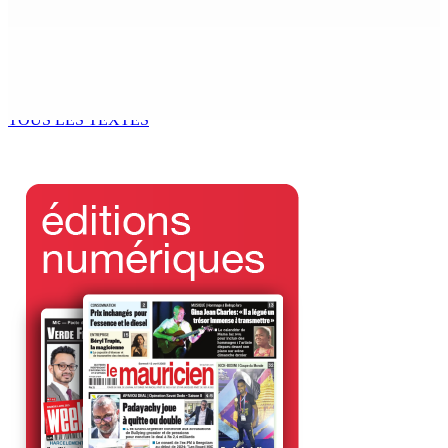
4 Août 2026 12h51
Saisie de 100 kg de cannabis : L’ombre d’un 3e suspect
plane sur le départ pour La-Réunion
4 Août 2026 12h00
TOUS LES TEXTES