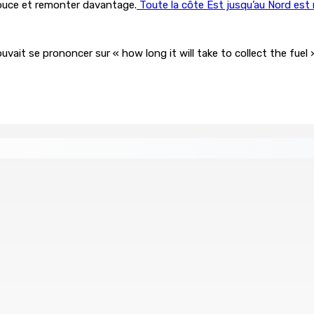
Douce et remonter davantage.
Toute la côte Est jusqu’au Nord es
ouvait se prononcer sur « how long it will take to collect the fuel
2024
Région : Stéphanie Anquetil admise à l’African Aca
7 Août 2026 08h00
 demande à Gokhool de retenir son Assent
Port-Louis : 
6 Août 2026 1
us