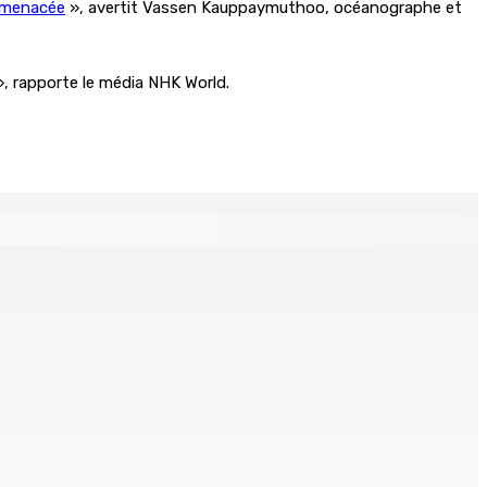
t menacée
», avertit Vassen Kauppaymuthoo, océanographe et
 », rapporte le média NHK World.
demy for Women in Political Leadership
Un jeune vend de la drogue près du Marché Central
8h00