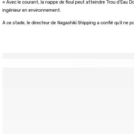
« Avec le courant, la nappe de fioul peut atteindre Trou d’Eau 
ingénieur en environnement.
A ce stade, le directeur de Nagashiki Shipping a confié qu’il ne p
Partager
EN CONTINU
↻
Prisons 579 téléphones portables saisis depuis novembre 
7 Août 2026 09h00
Réforme des pensions | En vue de la promulgation La PKS
7 Août 2026 07h00
Un passager mauricien décède à bord d’un vol d’Air Mauriti