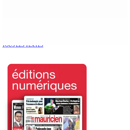
prend ses distances de la SUV et du gandia
7 Août 2026 11h49
BALACLAVA : Enquête après la découverte d’un corps
calciné à la plage
7 Août 2026 11h21
TOUS LES TEXTES