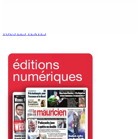
Océan Indien | Saisie de 157,5 kg de drogue : L’ex-JM
prend ses distances de la SUV et du gandia
7 Août 2026 11h49
TOUS LES TEXTES