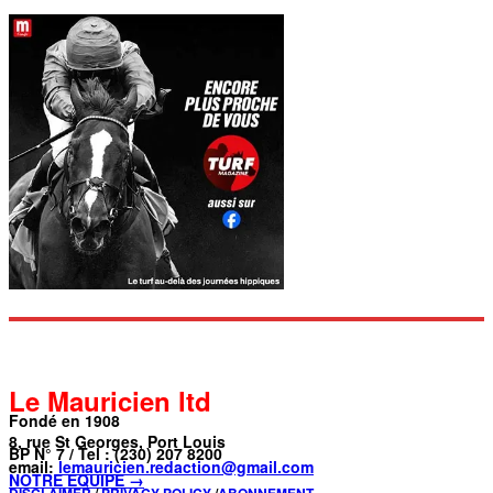
Le Mauricien ltd
Fondé en 1908
8, rue St Georges, Port Louis
BP N° 7 / Tel : (230) 207 8200
email:
lemauricien.redaction@gmail.com
NOTRE ÉQUIPE →
DISCLAIMER
/
PRIVACY POLICY
/
ABONNEMENT