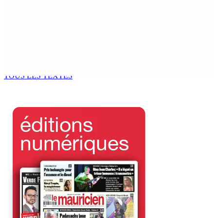
6 Août 2026 14h00
Kugan Parapen, Junior Minister à la Sécurité sociale «
Le processus de décolonisation est toujours inachevé
»
6 Août 2026 13h00
TOUS LES TEXTES