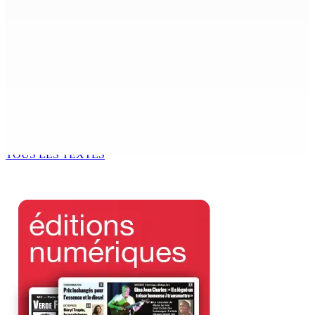
7 Août 2026 15h00
Franco Quirin : « Une position de stricte neutralité »
7 Août 2026 12h00
Océan Indien | Saisie de 157,5 kg de drogue : L’ex-JM
prend ses distances de la SUV et du gandia
7 Août 2026 11h49
TOUS LES TEXTES