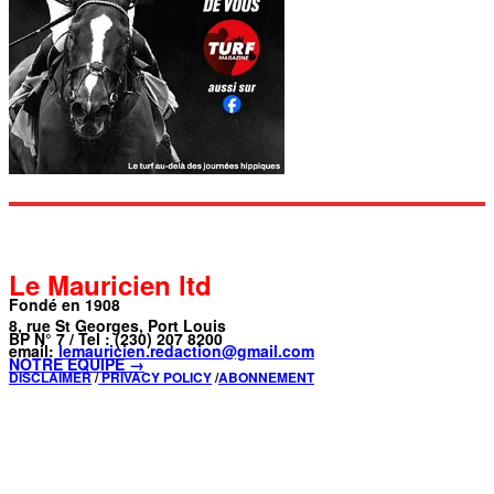
Le Mauricien ltd
Fondé en 1908
8, rue St Georges, Port Louis
BP N° 7 / Tel : (230) 207 8200
email:
lemauricien.redaction@gmail.com
NOTRE ÉQUIPE →
DISCLAIMER
/
PRIVACY POLICY
/
ABONNEMENT