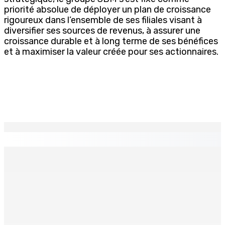
priorité absolue de déployer un plan de croissance
rigoureux dans l’ensemble de ses filiales visant à
diversifier ses sources de revenus, à assurer une
croissance durable et à long terme de ses bénéfices
et à maximiser la valeur créée pour ses actionnaires.
EN CONTINU
↻
Port-Louis : Un jeune vend de la drogue près du
Marché Central
6 Août 2026 18h00
Un passager mauricien décède à bord d’un vol d’Air
Mauritius