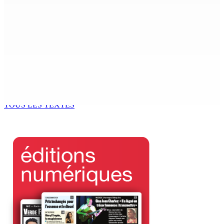
MONDE ESTUDIANTIN | Municipalité de Port-Louis —
NAFCO : Concours national de débat prévu le jeudi 13
6 Août 2026 14h00
Kugan Parapen, Junior Minister à la Sécurité sociale «
Le processus de décolonisation est toujours inachevé
»
6 Août 2026 13h00
TOUS LES TEXTES