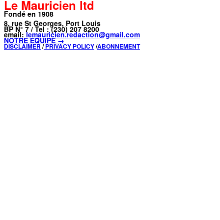
Le Mauricien ltd
Fondé en 1908
8, rue St Georges, Port Louis
BP N° 7 / Tel : (230) 207 8200
email:
lemauricien.redaction@gmail.com
NOTRE ÉQUIPE →
DISCLAIMER
/
PRIVACY POLICY
/
ABONNEMENT