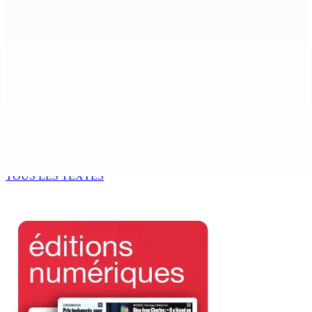
calciné à la plage
7 Août 2026 11h21
Échiquier politique | Changing of Guards — Chetan
Baboolall, nouveau leader de l’opposition
7 Août 2026 11h11
AUTOROUTE M4 | Projet évalué à Rs 10 milliards Prêt
spécial de USD 680 M du gouvernement indien
7 Août 2026 11h00
TOUS LES TEXTES