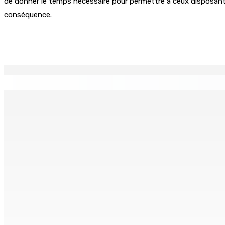
de donner le temps nécessaire pour permettre à ceux disposant 
conséquence.
Partager
EN CONTINU
↻
Franco Quirin : « Une position de stricte neutralité »
Oc
7 Août 2026 12h00
7 
BALACLAVA : Enquête après la découverte d’un corps calciné
7 Août 2026 11h21
AUTOROUTE M4 | Projet évalué à Rs 10 milliards Prêt spéc
7 Août 2026 11h00