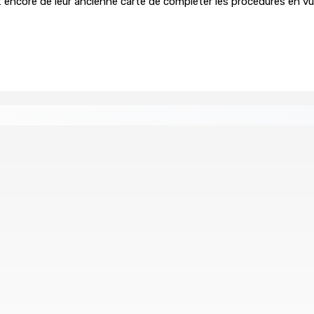
encore de leur ancienne carte de compléter les procédures en vue 
éan Indien | Saisie de 157,5 kg de drogue : L’ex-JM prend ses
Août 2026 11h49
 à la plage
Échiquier politique | Changing of Guards — 
7 Août 2026 11h11
ial de USD 680 M du gouvernement indien