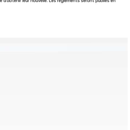
d’obtenir leur nouvelle. Les règlements seront publiés en
 distances de la SUV et du gandia
Chetan Baboolall, nouveau leader de l’opposition