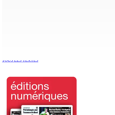
CORPS PARA-PUBLICS EDB : Rs 850 000 par mois à Ramdaurs
7 Août 2026 10h00
Région : Stéphanie Anquetil admise à l’African Academy for
7 Août 2026 08h00
Réforme des pensions | En vue de la promulgation La PKS
7 Août 2026 07h00
TOUS LES TEXTES