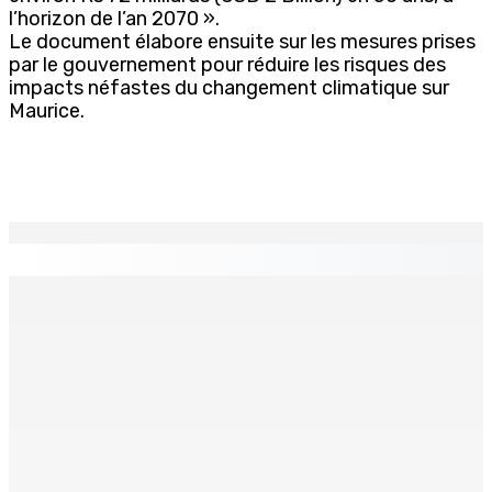
l’horizon de l’an 2070 ».
Le document élabore ensuite sur les mesures prises
par le gouvernement pour réduire les risques des
impacts néfastes du changement climatique sur
Maurice.
EN CONTINU
↻
TPLink Open Day :MT récompensée pour l’innovation en
matière de wi-fi résidentiel
7 Août 2026 19h00
Fléaux sociaux | Conseil des Religions : Mobilisation
nationale en faveur de l’éducation civique et des
valeurs citoyennes