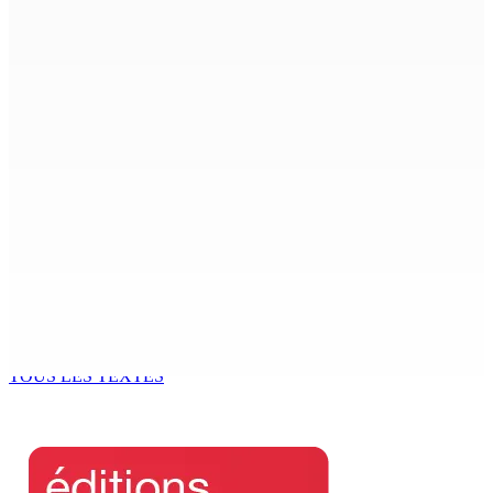
CIMETIÈRE DE BOIS-MARCHAND : Une inconnue inhumée
plus d’un an après son décès dans un accident
7 Août 2026 15h00
Beyond Westminster: The Sydney Pierre episode and
Mauritius’ Second Constitutional Conversation
7 Août 2026 15h00
Franco Quirin : « Une position de stricte neutralité »
7 Août 2026 12h00
Océan Indien | Saisie de 157,5 kg de drogue : L’ex-JM
prend ses distances de la SUV et du gandia
7 Août 2026 11h49
TOUS LES TEXTES