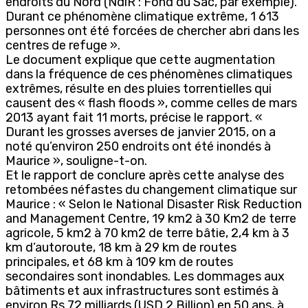
endroits du Nord (NdlR : Fond du Sac, par exemple).
Durant ce phénomène climatique extrême, 1 613
personnes ont été forcées de chercher abri dans les
centres de refuge ».
Le document explique que cette augmentation
dans la fréquence de ces phénomènes climatiques
extrêmes, résulte en des pluies torrentielles qui
causent des « flash floods », comme celles de mars
2013 ayant fait 11 morts, précise le rapport. «
Durant les grosses averses de janvier 2015, on a
noté qu’environ 250 endroits ont été inondés à
Maurice », souligne-t-on.
Et le rapport de conclure après cette analyse des
retombées néfastes du changement climatique sur
Maurice : « Selon le National Disaster Risk Reduction
and Management Centre, 19 km2 à 30 Km2 de terre
agricole, 5 km2 à 70 km2 de terre bâtie, 2,4 km à 3
km d’autoroute, 18 km à 29 km de routes
principales, et 68 km à 109 km de routes
secondaires sont inondables. Les dommages aux
bâtiments et aux infrastructures sont estimés à
environ Rs 72 milliards (USD 2 Billion) en 50 ans, à