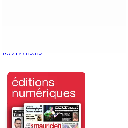
PLAISANCE — Station expérimentale : Un verger
stratégique au nom de la sécurité alimentaire
8 Août 2026 13h00
POLICE — Après une opération à Vallée-des-Prêtres : Rs
7 M « envolées » en route vers les Casernes centrales
8 Août 2026 12h00
TOUS LES TEXTES