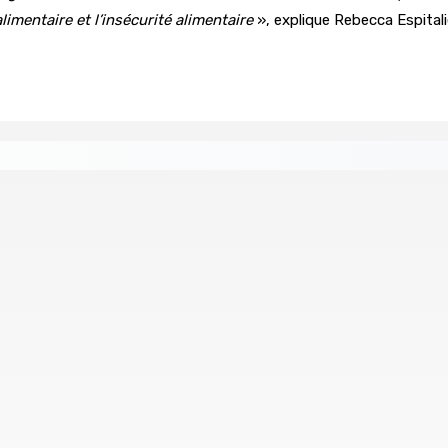
imentaire et l’insécurité alimentaire
», explique Rebecca Espital
re de wi-fi résidentiel
ale en faveur de l’éducation civique et des valeurs citoyenne
ents ont pris feu
MONTAGNE-BLANCHE : Enlevé, séquest
7 Août 2026 16h00