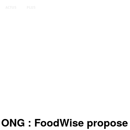
ACTUS
PLUS
NG : FoodWise propose un