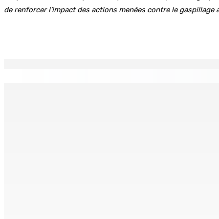
de renforcer l’impact des actions menées contre le gaspillage al
Partager
EN CONTINU
↻
TPLink Open Day :MT récompensée pour l’innovation en matiè
7 Août 2026 19h00
Fléaux sociaux | Conseil des Religions : Mobilisation nation
7 Août 2026 18h00
MONTAGNE-LONGUE : Grièvement brûlée après que ses vêtem
7 Août 2026 17h00