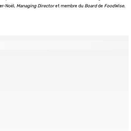
ier-Noël,
Managing Director
et membre du
Board
de
FoodWise.
s
ré et battu pour une dette