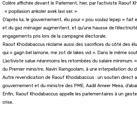
Colère affichée devant le Parlement, hier, par l’activiste Rao
: « popilasion ankoler avek lavi ser. »
D’après lui, le gouvernement, élu pour « pou soulaz lepep » fait 
et du gaz ménager augmentent, et qu’une hausse de l’électricité
engagements pris lors de la campagne électorale.
Raouf Khodabaccus réclame aussi des sacrifices du côté des élus.
qui « gagn bel lamone, me zot dir lakes vid ». Dans le même souff
L’activiste salue néanmoins les retombées du salaire minimum. « S
du Premier ministre, Navin Ramgoolam, à une interpellation du dé
Autre revendication de Raouf Khodabaccus : un soutien direct au
gouvernement et du ministre des PME, Aadil Ameer Meea, d’abaisser
Enfin, Raouf Khodabaccus appelle les parlementaires à un geste 
crise.
Partager