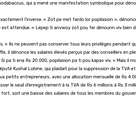
uf Khodabaccus, qui a mené une manifestation symbolique pour dén
exactement l’inverse. « Zot pe met fardo lor popilasion », dénonce-t
 est attendue. « Lepep ti anvwoy zot pou fer dimounn viv bien da
 « Ils ne peuvent pas conserver tous leurs privilèges pendant que 
le, il dénonce les salaires élevés perçus par des conseillers en pl
i pa ti ena Rs 20 000, popilasion pa ti pou kapav viv. » Mais il mo
puté Kushal Lobine, qui plaidait pour la suppression de la TVA et 
x petits entrepreneurs, avec une allocation mensuelle de Rs 4 000 
 le seuil d’enregistrement à la TVA de Rs 6 millions à Rs 3 millio
fort, soit une baisse des salaires de tous les membres du gouvern