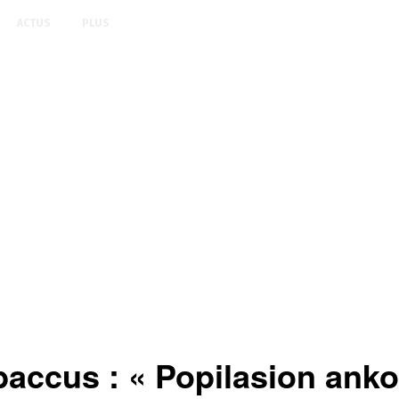
ACTUS
PLUS
ccus : « Popilasion ankole