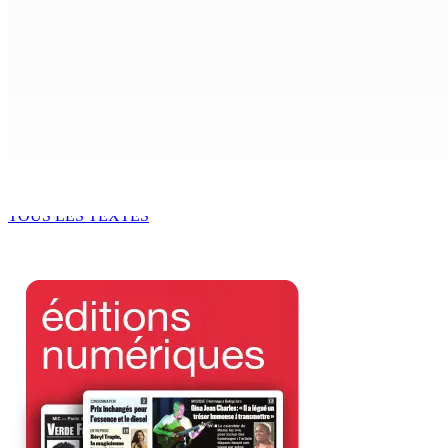
7 Août 2026 15h00
Beyond Westminster: The Sydney Pierre episode and Maurit
7 Août 2026 15h00
Océan Indien | Saisie de 157,5 kg de drogue : L’ex-JM prend
7 Août 2026 11h49
TOUS LES TEXTES