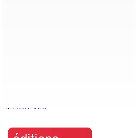
9 Août 2026 12h00
Shirin Aumeeruddy-Cziffra, Speaker de l’Assemblée
nationale : « J’exerce mon autorité d’une manière plus
douce »
9 Août 2026 12h00
The Chase : Heevesh Bissessur, 21 ans, fait son entrée
dans le monde littéraire
9 Août 2026 12h00
Tourisme | Patrimoine naturel exceptionnel Île-aux-
Cerfs : un plan de régénération durable
9 Août 2026 12h00
TOUS LES TEXTES