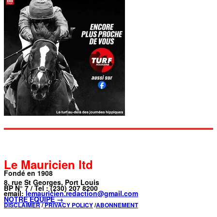
Le Mauricien ltd
Fondé en 1908
8, rue St Georges, Port Louis
BP N° 7 / Tel : (230) 207 8200
email:
lemauricien.redaction@gmail.com
NOTRE ÉQUIPE →
DISCLAIMER
/
PRIVACY POLICY
/
ABONNEMENT