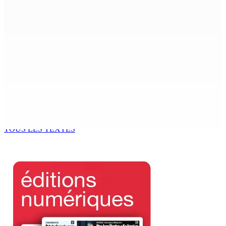
Beyond Westminster: The Sydney Pierre episode and
Mauritius’ Second Constitutional Conversation
7 Août 2026 15h00
Franco Quirin : « Une position de stricte neutralité »
7 Août 2026 12h00
Océan Indien | Saisie de 157,5 kg de drogue : L’ex-JM
prend ses distances de la SUV et du gandia
7 Août 2026 11h49
TOUS LES TEXTES