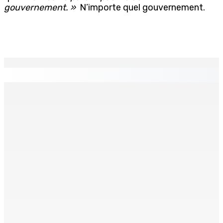
gouvernement. »
N’importe quel gouvernement.
EN CONTINU
↻
TPLink Open Day :MT récompensée pour l’innovation en
matière de wi-fi résidentiel
7 Août 2026 19h00
Fléaux sociaux | Conseil des Religions : Mobilisation
nationale en faveur de l’éducation civique et des
valeurs citoyennes
7 Août 2026 18h00
MONTAGNE-LONGUE : Grièvement brûlée après que ses
vêtements ont pris feu