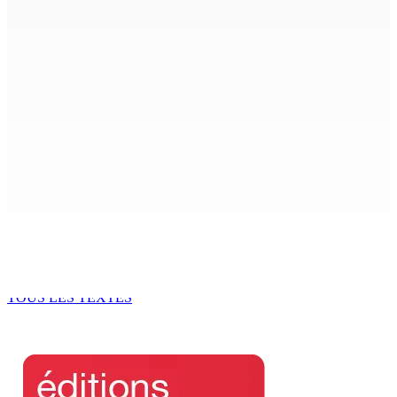
ACCESS TO JUSTICE IN MAURITIUS : If This Can Happen to
a Senior Counsel, What Does It Mean for Persons with
Disabilities?
6 Août 2026 15h00
MONDE ESTUDIANTIN | Municipalité de Port-Louis —
NAFCO : Concours national de débat prévu le jeudi 13
6 Août 2026 14h00
Kugan Parapen, Junior Minister à la Sécurité sociale «
Le processus de décolonisation est toujours inachevé
»
6 Août 2026 13h00
TOUS LES TEXTES