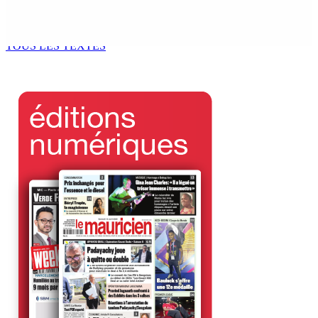
Sydney Pierre : « Je reste au Parti travailliste et je
siègerai comme backbencher du gouvernement »
5 Août 2026 15h30
TOUS LES TEXTES