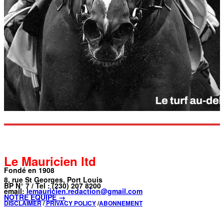
Le Mauricien ltd
Fondé en 1908
8, rue St Georges, Port Louis
BP N° 7 / Tel : (230) 207 8200
email:
lemauricien.redaction@gmail.com
NOTRE ÉQUIPE →
DISCLAIMER
/
PRIVACY POLICY
/
ABONNEMENT