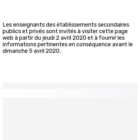
Les enseignants des établissements secondaires
publics et privés sont invités à visiter cette page
web à partir du jeudi 2 avril 2020 et à fournir les
informations pertinentes en conséquence avant le
dimanche 5 avril 2020.
EN CONTINU
↻
TPLink Open Day :MT récompensée pour l’innovation en
matière de wi-fi résidentiel
7 Août 2026 19h00
Fléaux sociaux | Conseil des Religions : Mobilisation