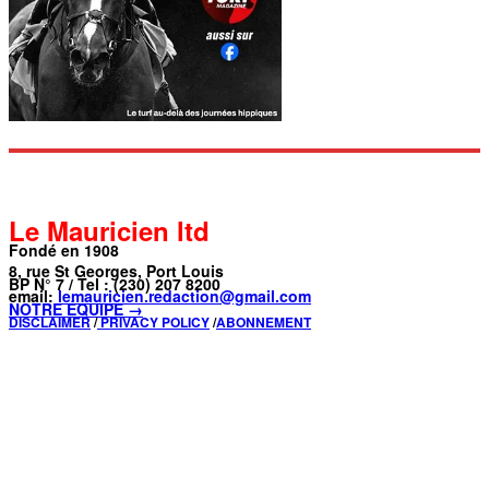
Le Mauricien ltd
Fondé en 1908
8, rue St Georges, Port Louis
BP N° 7 / Tel : (230) 207 8200
email:
lemauricien.redaction@gmail.com
NOTRE ÉQUIPE →
DISCLAIMER
/
PRIVACY POLICY
/
ABONNEMENT