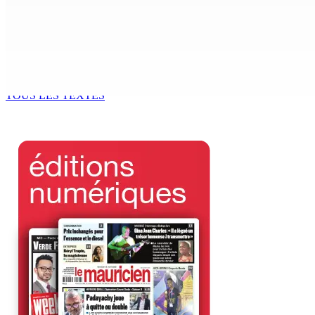
Beyond Westminster: The Sydney Pierre episode and Maurit
7 Août 2026 15h00
Océan Indien | Saisie de 157,5 kg de drogue : L’ex-JM prend
7 Août 2026 11h49
TOUS LES TEXTES