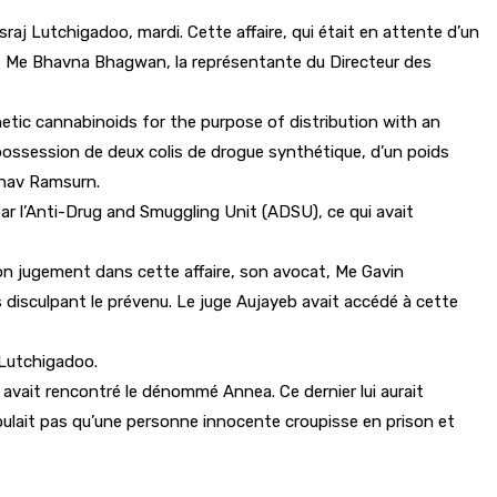
aj Lutchigadoo, mardi. Cette affaire, qui était en attente d’un
r, Me Bhavna Bhagwan, la représentante du Directeur des
tic cannabinoids for the purpose of distribution with an
 possession de deux colis de drogue synthétique, d’un poids
eshav Ramsurn.
par l’Anti-Drug and Smuggling Unit (ADSU), ce qui avait
son jugement dans cette affaire, son avocat, Me Gavin
 disculpant le prévenu. Le juge Aujayeb avait accédé à cette
 Lutchigadoo.
l avait rencontré le dénommé Annea. Ce dernier lui aurait
 voulait pas qu’une personne innocente croupisse en prison et