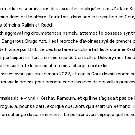
tendu les soumissions des avocates impliquées dans l’affaire Kusr
ins dans cette affaire. Toutefois, dans son intervention en Cou
es témoins Rajiah et Reddi.
th aggravating circumstances namely: attempt to possess synthe
 la Dangerous Drugs Act. Il est reproché d’avoir essayé de prendre
rée de France par DHL. Le destinataire du colis était listé comme K
 participait en fait à un exercice de Controlled Delivery montée 
ensuite été le principal témoin à charge contre lui.
ssises avait pris fin en mars 2022, et que la Cour devait rendre 
 rouvrir le procès pour prendre connaissance de nouvelles preuves
aissait le « vrai » Keshav Ramsurn, et qu’il ne s’agissait pas de
gue, a, pour sa part, expliqué que, alors qu’il était On Remand, i
oo, en échange de son immunité. Le policier avait expliqué qu’il ne