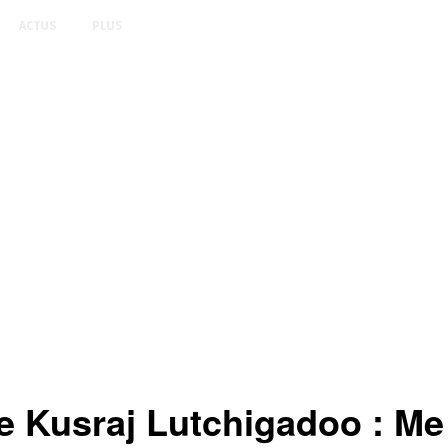
ACTUS
PLUS
re Kusraj Lutchigadoo : M