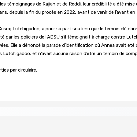
s témoignages de Rajiah et de Reddi, leur crédibilité a été mise 
s, depuis la fin du procès en 2022, avant de venir de l’avant en 
sraj Lutchigadoo, a pour sa part soutenu que le témoin clé dans c
é par les policiers de l’ADSU s’il témoignait à charge contre Lutchi
ées. Elle a dénoncé la parade d’identification où Annea avait é
as Lutchigadoo, et n’avait aucune raison d’être un témoin de comp
ies par circulaire.
re de wi-fi résidentiel