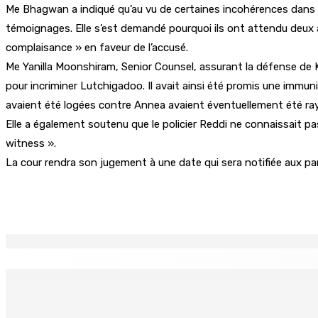
Me Bhagwan a indiqué qu’au vu de certaines incohérences dans le
témoignages. Elle s’est demandé pourquoi ils ont attendu deux an
complaisance » en faveur de l’accusé.
Me Yanilla Moonshiram, Senior Counsel, assurant la défense de Ku
pour incriminer Lutchigadoo. Il avait ainsi été promis une immunit
avaient été logées contre Annea avaient éventuellement été ray
Elle a également soutenu que le policier Reddi ne connaissait p
witness ».
La cour rendra son jugement à une date qui sera notifiée aux part
Partager
EN CONTINU
↻
TPLink Open Day :MT récompensée pour l’innovation en matiè
7 Août 2026 19h00