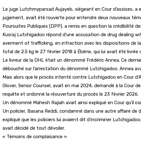
Le juge Lutchmyparsad Aujayeb, siégeant en Cour d’assises, a en
jugement, avait été rouverte pour entendre deux nouveaux témo
Poursuites Publiques (DPP), a remis en question la crédibilité d
Kusraj Lutchigadoo répond d’une accusation de drug dealing wi
averment of trafficking, en infraction avec les dispositions de
total de 2.5 kg le 27 février 2018 à Ébène, qui lui avait été liv
Le livreur de la DHL était un dénommé Frédéric Annea. Ce dernier
débouché sur l’arrestation du dénommé Lutchigadoo. Annea avait 
Mais alors que le procès intenté contre Lutchigadoo en Cour d’A
Glover, Senior Counsel, avait en mai 2024, demandé à la Cour de
requête et ordonné la réouverture du procès le 23 février 2026.
Un dénommé Mahesh Rajiah avait ainsi expliqué en Cour qu’il conn
Un policier, Basana Reddi, condamné dans une autre affaire de dro
expliqué que les policiers lui avaient dit d’incriminer Lutchigad
avait décidé de tout dévoiler.
« Témoins de complaisance »