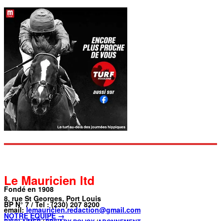
Le Mauricien ltd
Fondé en 1908
8, rue St Georges, Port Louis
BP N° 7 / Tel : (230) 207 8200
email:
lemauricien.redaction@gmail.com
NOTRE ÉQUIPE →