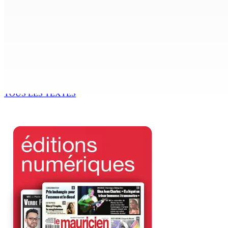
Région : Stéphanie Anquetil admise à l’African Academy for
7 Août 2026 08h00
Réforme des pensions | En vue de la promulgation La PKS
7 Août 2026 07h00
TOUS LES TEXTES