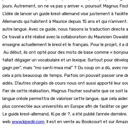
jours. Autrement, on ne va pas y arriver », poursuit Magnus Fische
L’idée de lancer un guide kreol-allemand vise justement à facili
Allemands qui habitent à Maurice depuis 15 ans et qui n’arrivent pas
autre langue. Avec ce guide, nous faisons la traduction directe
Ce travail a été réalisé avec la collaboration du Mauricien Oswal
enseigne actuellement le kreol et le français. Pour le projet, il a 
Au début, ils ont opté pour des mots de base comme « bonjour »
fallait dégager un vocabulaire et un lexique. Surtout pour déve
gagn per”, mais “mo santi mwa mal” ? Du coup on a dû, avec nos
cela a pris beaucoup de temps. Parfois on pouvait passer une dem
aidés. D’autres chargés de cours nous ont aussi apporté leur sou
Fier de cette réalisation, Magnus Fischer souhaite que ce soit la
langue créole permettra de valoriser cette langue, que cela aidera
plus connectée aux universités en Europe afin de faciliter ce ge
Le guide kreol-allemand, Ki pe dir ?, a été publié l’année dernièr
web
www.kipedir.com
. Il est en vente au Bookcourt et sur Amaz