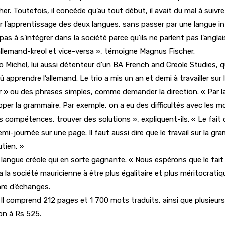
r. Toutefois, il concède qu’au tout début, il avait du mal à suivre
ter l’apprentissage des deux langues, sans passer par une langue i
 à s’intégrer dans la société parce qu’ils ne parlent pas l’anglais. 
 allemand-kreol et vice-versa », témoigne Magnus Fischer.
do Michel, lui aussi détenteur d’un BA French and Creole Studies, q
dû apprendre l’allemand. Le trio a mis un an et demi à travailler sur 
 ou des phrases simples, comme demander la direction. « Par la 
lopper la grammaire. Par exemple, on a eu des difficultés avec le
 compétences, trouver des solutions », expliquent-ils. « Le fait
i-journée sur une page. Il faut aussi dire que le travail sur la g
tien. »
 langue créole qui en sorte gagnante. « Nous espérons que le fait q
 la société mauricienne à être plus égalitaire et plus méritocratiqu
nre d’échanges.
e. Il comprend 212 pages et 1 700 mots traduits, ainsi que plusieurs
on à Rs 525.