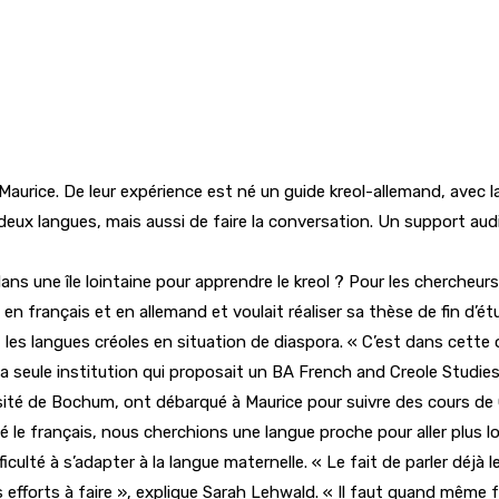
e Maurice. De leur expérience est né un guide kreol-allemand, avec 
eux langues, mais aussi de faire la conversation. Un support audi
ans une île lointaine pour apprendre le kreol ? Pour les chercheu
n français et en allemand et voulait réaliser sa thèse de fin d’ét
les langues créoles en situation de diaspora. « C’est dans cette
la seule institution qui proposait un BA French and Creole Studies 
rsité de Bochum, ont débarqué à Maurice pour suivre des cours de
le français, nous cherchions une langue proche pour aller plus loi
ulté à s’adapter à la langue maternelle. « Le fait de parler déjà l
 efforts à faire », explique Sarah Lehwald. « Il faut quand même fai