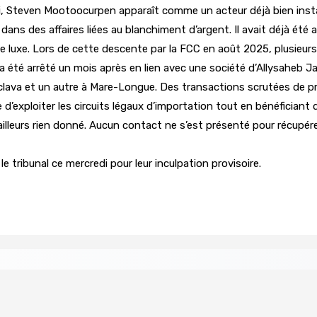
, Steven Mootoocurpen apparaît comme un acteur déjà bien instal
é dans des affaires liées au blanchiment d’argent. Il avait déjà été
luxe. Lors de cette descente par la FCC en août 2025, plusieurs b
 il a été arrêté un mois après en lien avec une société d’Allysaheb J
aclava et un autre à Mare-Longue. Des transactions scrutées de 
 d’exploiter les circuits légaux d’importation tout en bénéficiant 
 d’ailleurs rien donné. Aucun contact ne s’est présenté pour récupére
ribunal ce mercredi pour leur inculpation provisoire.
 Women in Political Leadership