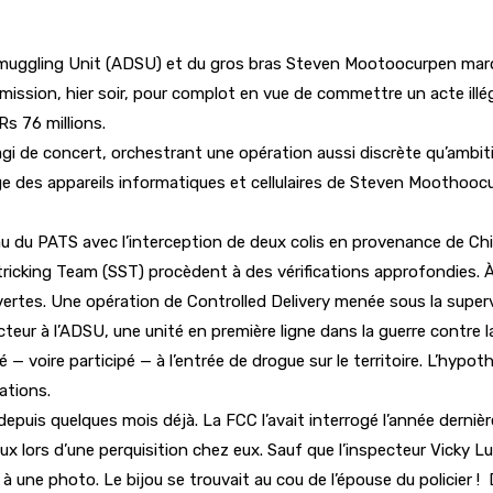
 Smuggling Unit (ADSU) et du gros bras Steven Mootoocurpen marq
sion, hier soir, pour complot en vue de commettre un acte illéga
s 76 millions.
agi de concert, orchestrant une opération aussi discrète qu’ambiti
ge des appareils informatiques et cellulaires de Steven Moothooc
u du PATS avec l’interception de deux colis en provenance de Chin
tricking Team (SST) procèdent à des vérifications approfondies. À
rtes. Une opération de Controlled Delivery menée sous la supervi
eur à l’ADSU, une unité en première ligne dans la guerre contre la
 — voire participé — à l’entrée de drogue sur le territoire. L’hypo
ations.
uis quelques mois déjà. La FCC l’avait interrogé l’année dernière 
ijoux lors d’une perquisition chez eux. Sauf que l’inspecteur Vick
 une photo. Le bijou se trouvait au cou de l’épouse du policier ! D