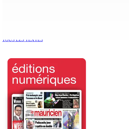
Madagascar : La Banque centrale relève son taux directeur
6 Août 2026 15h00
ACCESS TO JUSTICE IN MAURITIUS : If This Can Happen to a Se
6 Août 2026 15h00
TOUS LES TEXTES