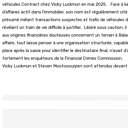
véhicules Contract chez Vicky Luckmun en mai 2025. Face à lui
d’affaires actif dans l’immobilier, son nom est régulièrement cit
présumé mêlant transactions suspectes et trafic de véhicules de 
révélant un train de vie difficile à justifier. Libéré sous caution,
aux origines financières douteuses concernent un terrain à Bal
affaire, tout laisse penser à une organisation structurée, capable
place après la saisie pour identifier le destinataire final, n’avait
fortement les enquêteurs de la Financial Crimes Commission.
Vicky Luckmun et Steven Mootoocurpen sont attendus devant le t
Partager
EN CONTINU
↻
Région : Stéphanie Anquetil admise à l’African Academy for