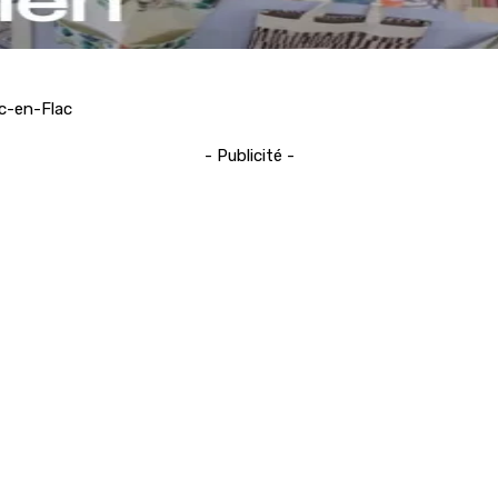
ic-en-Flac
- Publicité -