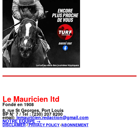
Le Mauricien ltd
Fondé en 1908
8, rue St Georges, Port Louis
BP N° 7 / Tel : (230) 207 8200
email:
lemauricien.redaction@gmail.com
NOTRE ÉQUIPE →
DISCLAIMER
/
PRIVACY POLICY
/
ABONNEMENT