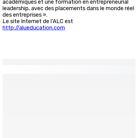
académiques et une formation en entrepreneurial
leadership, avec des placements dans le monde réel
des entreprises ».
Le site Internet de l’ALC est
http://alueducation.com
EN CONTINU
↻
Les Salines : toucher ou harceler l’éléphant de mer peut
coûter jusqu’à Rs 25 millions d’amende
10 Août 2026 18h15
Vacances scolaires : quelles règles écrans pour les
enfants ?
10 Août 2026 18h00