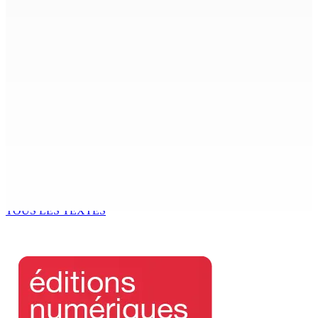
10 Août 2026 16h00
Le poids du communalisme
10 Août 2026 15h18
Pèlerinage à Medjugorje et en Turquie
10 Août 2026 15h00
Développement communautaire : Des « éclaireurs » pour
accompagner les habitants au plus près de leurs besoins
10 Août 2026 15h00
TOUS LES TEXTES