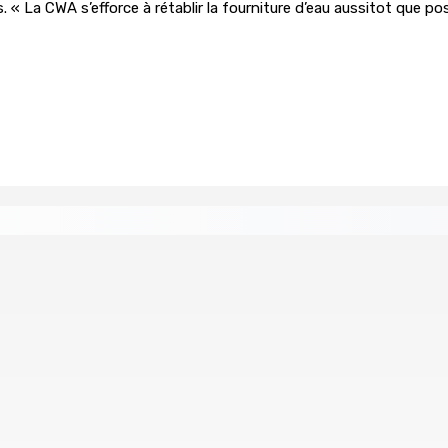
« La CWA s’efforce à rétablir la fourniture d’eau aussitot que poss
re de wi-fi résidentiel
ale en faveur de l’éducation civique et des valeurs citoyenne
ents ont pris feu
MONTAGNE-BLANCHE : Enlevé, séquest