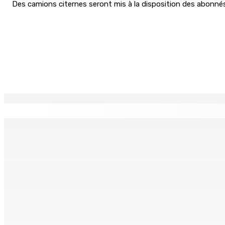
Des camions citernes seront mis à la disposition des abonnés. 
Partager
EN CONTINU
↻
TPLink Open Day :MT récompensée pour l’innovation en matiè
7 Août 2026 19h00
Fléaux sociaux | Conseil des Religions : Mobilisation nation
7 Août 2026 18h00
MONTAGNE-LONGUE : Grièvement brûlée après que ses vêtem