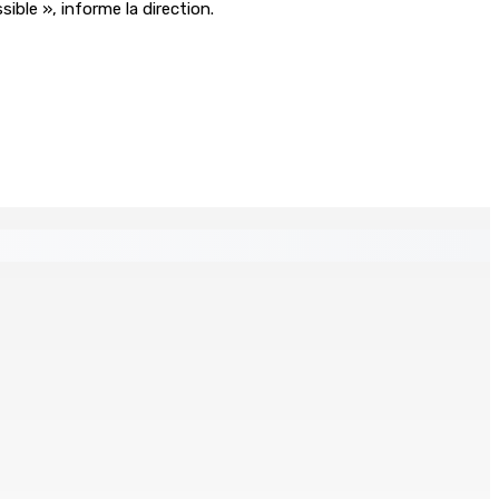
ible », informe la direction.
s
ré et battu pour une dette