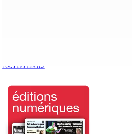
7 Août 2026 15h00
Franco Quirin : « Une position de stricte neutralité »
7 Août 2026 12h00
Océan Indien | Saisie de 157,5 kg de drogue : L’ex-JM
prend ses distances de la SUV et du gandia
7 Août 2026 11h49
TOUS LES TEXTES