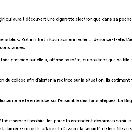
girl qui aurait découvert une cigarette électronique dans sa poche.
hensible. « Zot inn tret li koumadir enn voler », dénonce-t-elle. 
irconstances.
aire pression sur elle », affirme sa mère, qui soutient que sa fille
n du collège afin d’alerter la rectrice sur la situation. Ils estime
lescente a été entendue sur l’ensemble des faits allégués. La Br
tablissement scolaire, les parents entendent désormais saisir le 
a lumière sur cette affaire et d’assurer la sécurité de leur fille a