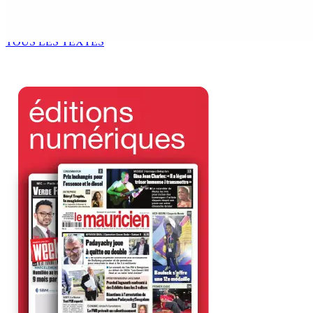
Océan Indien | Saisie de 157,5 kg de drogue : L’ex-JM prend
7 Août 2026 11h49
TOUS LES TEXTES