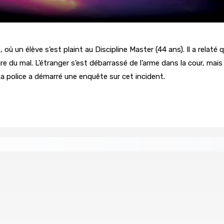
 où un élève s’est plaint au Discipline Master (44 ans). Il a relat
e du mal. L’étranger s’est débarrassé de l’arme dans la cour, mais 
a police a démarré une enquête sur cet incident.
re de wi-fi résidentiel
ale en faveur de l’éducation civique et des valeurs citoyenne