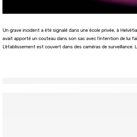
Un grave incident a été signalé dans une école privée, à Helvétia,
avait apporté un couteau dans son sac avec l’intention de lui fair
L’établissement est couvert dans des caméras de surveillance. L
Partager
EN CONTINU
↻
TPLink Open Day :MT récompensée pour l’innovation en matiè
7 Août 2026 19h00
Fléaux sociaux | Conseil des Religions : Mobilisation nation