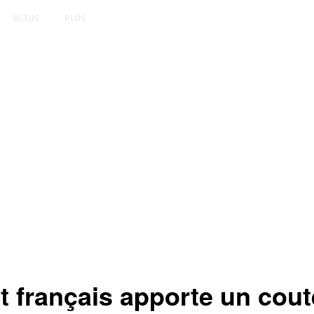
ACTUS
PLUS
 français apporte un cou