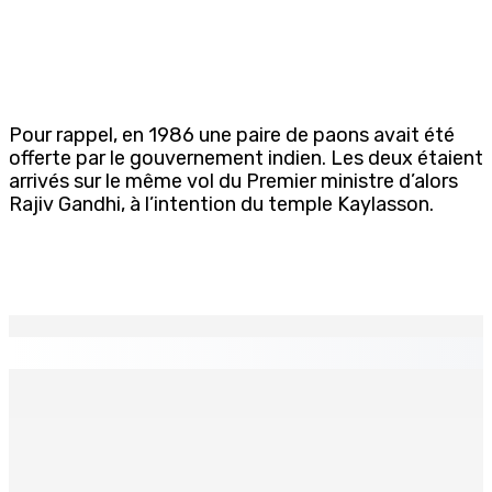
Pour rappel, en 1986 une paire de paons avait été
offerte par le gouvernement indien. Les deux étaient
arrivés sur le même vol du Premier ministre d’alors
Rajiv Gandhi, à l’intention du temple Kaylasson.
EN CONTINU
↻
TPLink Open Day :MT récompensée pour l’innovation en
matière de wi-fi résidentiel
7 Août 2026 19h00