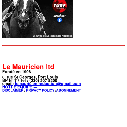
Le Mauricien ltd
Fondé en 1908
8, rue St Georges, Port Louis
BP N° 7 / Tel : (230) 207 8200
email:
lemauricien.redaction@gmail.com
NOTRE ÉQUIPE →
DISCLAIMER
/
PRIVACY POLICY
/
ABONNEMENT