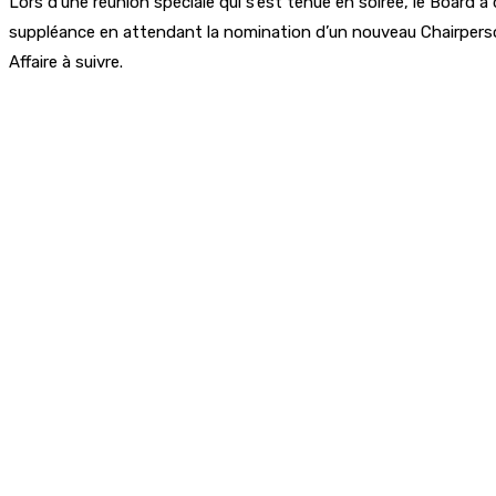
Lors d’une réunion spéciale qui s’est tenue en soirée, le Boar
suppléance en attendant la nomination d’un nouveau Chairpers
Affaire à suivre.