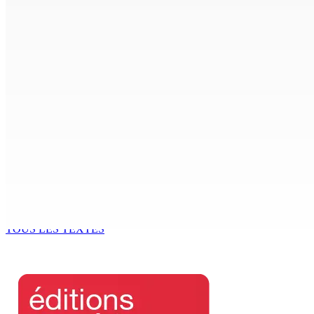
FCC | Réseau d’importation de drogue : Steven Moothoocur
7 Août 2026 15h00
CIMETIÈRE DE BOIS-MARCHAND : Une inconnue inhumée plus 
7 Août 2026 15h00
Beyond Westminster: The Sydney Pierre episode and Maurit
7 Août 2026 15h00
Océan Indien | Saisie de 157,5 kg de drogue : L’ex-JM prend
7 Août 2026 11h49
TOUS LES TEXTES