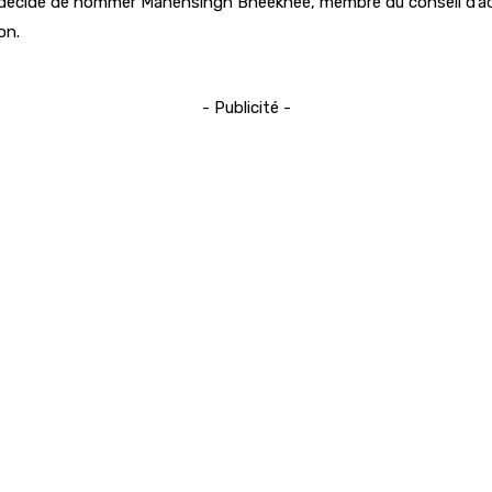
d a décidé de nommer Mahensingh Bheekhee, membre du conseil d’ad
on.
- Publicité -