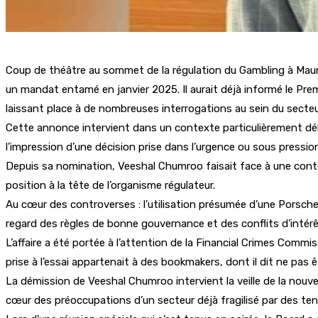
Coup de théâtre au sommet de la régulation du Gambling à Maur
un mandat entamé en janvier 2025. Il aurait déjà informé le Prem
laissant place à de nombreuses interrogations au sein du secteu
Cette annonce intervient dans un contexte particulièrement déli
l’impression d’une décision prise dans l’urgence ou sous pressio
Depuis sa nomination, Veeshal Chumroo faisait face à une conte
position à la tête de l’organisme régulateur.
Au cœur des controverses : l’utilisation présumée d’une Porsch
regard des règles de bonne gouvernance et des conflits d’intérê
L’affaire a été portée à l’attention de la Financial Crimes Commiss
prise à l’essai appartenait à des bookmakers, dont il dit ne pas ê
La démission de Veeshal Chumroo intervient la veille de la nouve
cœur des préoccupations d’un secteur déjà fragilisé par des ten