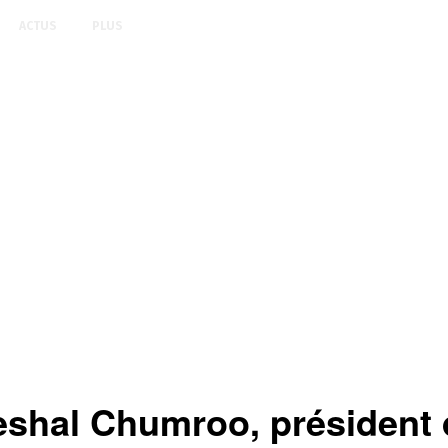
ACTUS
PLUS
eshal Chumroo, président 