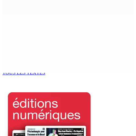
10 Août 2026 14h00
Ça va se savoir – FCC : le mood aurait-il changé au
Réduit Triangle ?
10 Août 2026 11h00
À Trou-aux-Biches : À peine démarrés, les travaux de
réhabilitation de la plage intriguent…
10 Août 2026 11h00
TOUS LES TEXTES