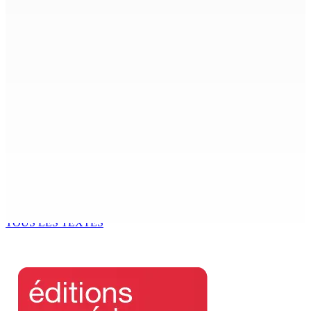
ACCESS TO JUSTICE IN MAURITIUS : If This Can Happen to
a Senior Counsel, What Does It Mean for Persons with
Disabilities?
6 Août 2026 15h00
MONDE ESTUDIANTIN | Municipalité de Port-Louis —
NAFCO : Concours national de débat prévu le jeudi 13
6 Août 2026 14h00
Kugan Parapen, Junior Minister à la Sécurité sociale «
Le processus de décolonisation est toujours inachevé
»
6 Août 2026 13h00
TOUS LES TEXTES