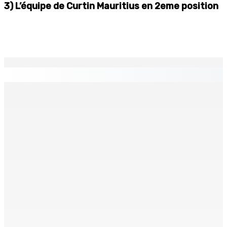
3) L’équipe de Curtin Mauritius en 2eme position
EN CONTINU
↻
Port-Louis : Un jeune vend de la drogue près du
Marché Central
6 Août 2026 18h00
Un passager mauricien décède à bord d’un vol d’Air
Mauritius
6 Août 2026 17h56
Adrien Duval a démissionné de ses fonctions
d’Opposition Whip et de président du Public Accounts
Committee (PAC)