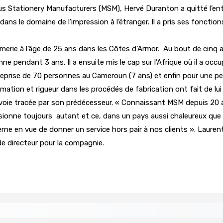
us Stationery Manufacturers (MSM), Hervé Duranton a quitté l’entr
ans le domaine de l’impression à l’étranger. Il a pris ses foncti
erie à l’âge de 25 ans dans les Côtes d’Armor. Au bout de cinq an
ne pendant 3 ans. Il a ensuite mis le cap sur l’Afrique où il a o
prise de 70 personnes au Cameroun (7 ans) et enfin pour une petit
ion et rigueur dans les procédés de fabrication ont fait de lui l’
 voie tracée par son prédécesseur. « Connaissant MSM depuis 20 an
ionne toujours autant et ce, dans un pays aussi chaleureux que M
nterne en vue de donner un service hors pair à nos clients ». La
de directeur pour la compagnie.