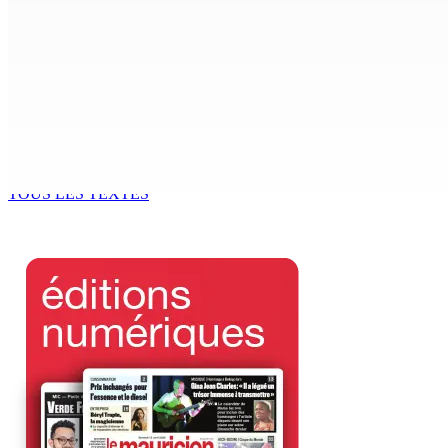
7 Août 2026 15h00
CIMETIÈRE DE BOIS-MARCHAND : Une inconnue inhumée plus 
7 Août 2026 15h00
Beyond Westminster: The Sydney Pierre episode and Maurit
7 Août 2026 15h00
TOUS LES TEXTES