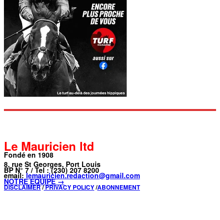
Le Mauricien ltd
Fondé en 1908
8, rue St Georges, Port Louis
BP N° 7 / Tel : (230) 207 8200
email:
lemauricien.redaction@gmail.com
NOTRE ÉQUIPE →
DISCLAIMER
/
PRIVACY POLICY
/
ABONNEMENT