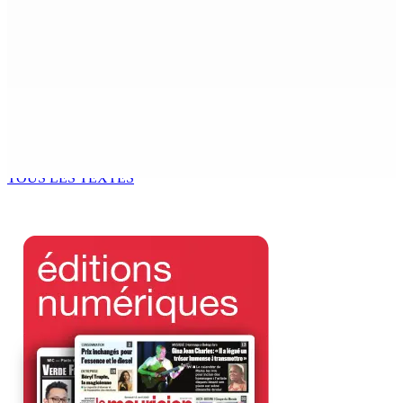
MONDE ESTUDIANTIN | Municipalité de Port-Louis —
NAFCO : Concours national de débat prévu le jeudi 13
6 Août 2026 14h00
Kugan Parapen, Junior Minister à la Sécurité sociale «
Le processus de décolonisation est toujours inachevé
»
6 Août 2026 13h00
TOUS LES TEXTES