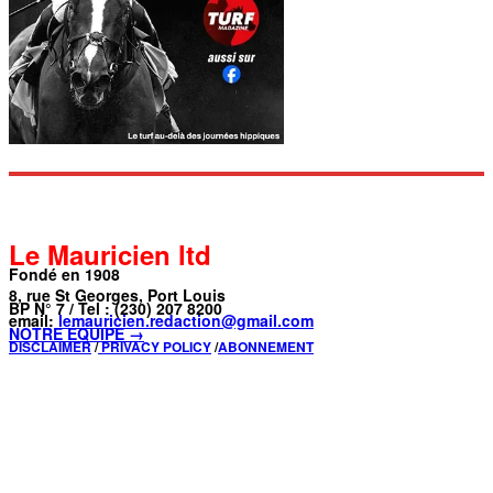
Le Mauricien ltd
Fondé en 1908
8, rue St Georges, Port Louis
BP N° 7 / Tel : (230) 207 8200
email:
lemauricien.redaction@gmail.com
NOTRE ÉQUIPE →
DISCLAIMER
/
PRIVACY POLICY
/
ABONNEMENT