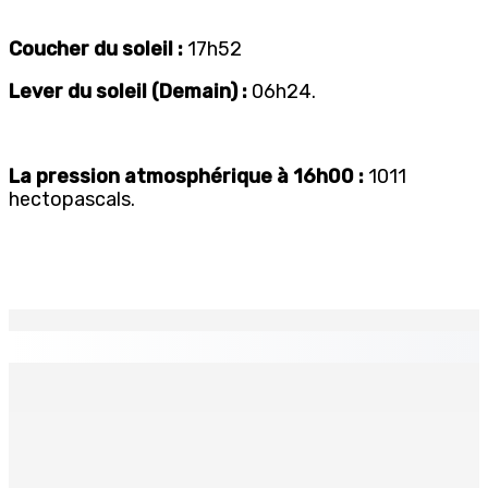
Coucher du soleil :
17h52
Lever du soleil (Demain) :
06h24.
La pression atmosphérique à 16h00 :
1011
hectopascals.
EN CONTINU
↻
TPLink Open Day :MT récompensée pour l’innovation en
matière de wi-fi résidentiel
7 Août 2026 19h00