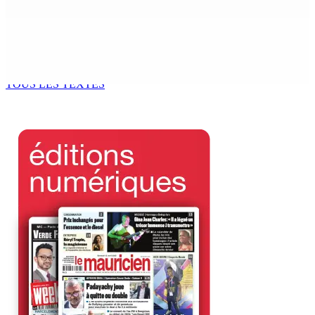
7 Août 2026 12h00
Océan Indien | Saisie de 157,5 kg de drogue : L’ex-JM
prend ses distances de la SUV et du gandia
7 Août 2026 11h49
TOUS LES TEXTES