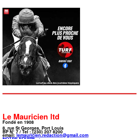
Le Mauricien ltd
Fondé en 1908
8, rue St Georges, Port Louis
BP N° 7 / Tel : (230) 207 8200
email:
lemauricien.redaction@gmail.com
NOTRE ÉQUIPE →