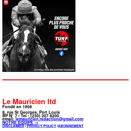
Le Mauricien ltd
Fondé en 1908
8, rue St Georges, Port Louis
BP N° 7 / Tel : (230) 207 8200
email:
lemauricien.redaction@gmail.com
NOTRE ÉQUIPE →
DISCLAIMER
/
PRIVACY POLICY
/
ABONNEMENT