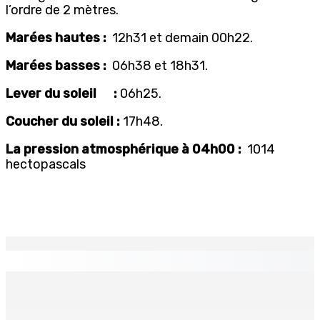
l’ordre de 2 mètres.
Marées hautes :
12h31 et demain 00h22.
Marées basses :
06h38 et 18h31.
Lever du soleil :
06h25.
Coucher du soleil :
17h48.
La pression atmosphérique à 04h00 :
1014
hectopascals
EN CONTINU
↻
Port-Louis : Un jeune vend de la drogue près du
Marché Central