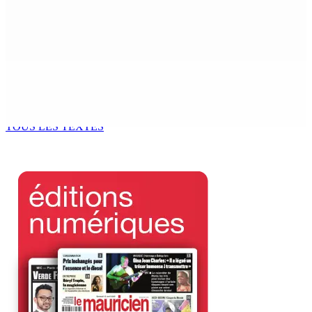
Franco Quirin : « Une position de stricte neutralité »
7 Août 2026 12h00
Océan Indien | Saisie de 157,5 kg de drogue : L’ex-JM
prend ses distances de la SUV et du gandia
7 Août 2026 11h49
TOUS LES TEXTES