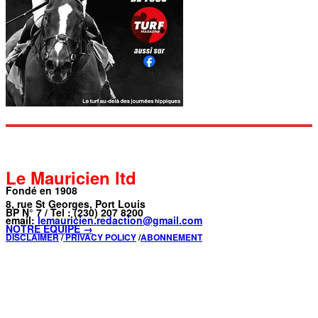
Le Mauricien ltd
Fondé en 1908
8, rue St Georges, Port Louis
BP N° 7 / Tel : (230) 207 8200
email:
lemauricien.redaction@gmail.com
NOTRE ÉQUIPE →
DISCLAIMER
/
PRIVACY POLICY
/
ABONNEMENT