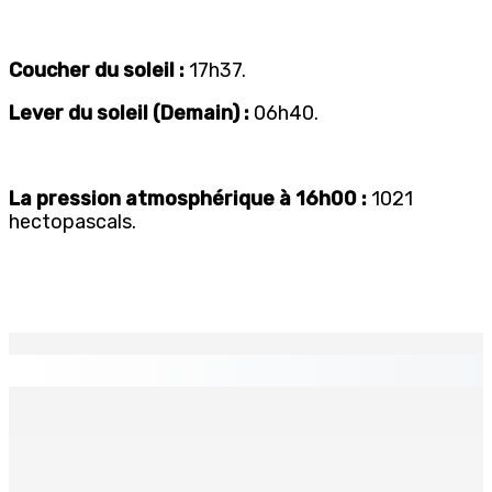
Coucher du soleil :
17h37.
Lever du soleil (Demain) :
06h40.
La pression atmosphérique à 16h00 :
1021
hectopascals.
EN CONTINU
↻
TPLink Open Day :MT récompensée pour l’innovation en
matière de wi-fi résidentiel
7 Août 2026 19h00