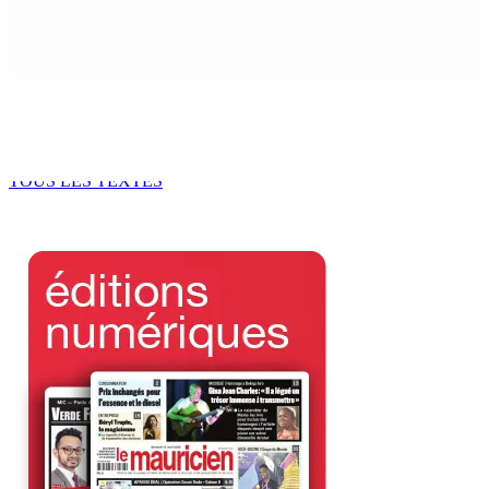
Franco Quirin : « Une position de stricte neutralité »
7 Août 2026 12h00
Océan Indien | Saisie de 157,5 kg de drogue : L’ex-JM
prend ses distances de la SUV et du gandia
7 Août 2026 11h49
TOUS LES TEXTES